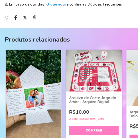
⚠️ Em caso de dúvidas,
clique aqui
e confira as Dúvidas Frequentes
Produtos relacionados
Arquivo de Corte Jogo do
Amor - Arquivo Digital
R$10,00
Arqu
Bolo
2
x
de
R$5,00
sem juros
01
R$5