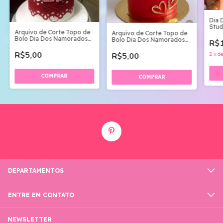
Dia 
Stud
Arquivo de Corte Topo de
Arquivo de Corte Topo de
Bolo Dia Dos Namorados
Bolo Dia Dos Namorados
R$1
01
05
R$5,00
2
x
d
R$5,00
DEPARTAMENTOS
ENTRE EM CONTATO
NEWSLETTER