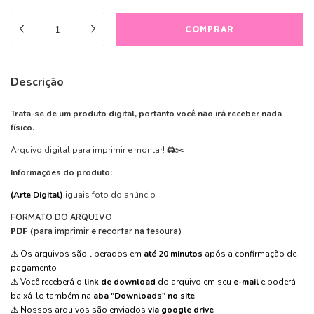
Descrição
Trata-se de um produto digital, portanto você não irá receber nada
físico.
Arquivo digital para imprimir e montar! 🖨️✂️
Informações do produto:
(Arte Digital)
iguais foto do anúncio
FORMATO DO ARQUIVO
PDF
(para imprimir e recortar na tesoura)
⚠️ Os arquivos são liberados em
até 20 minutos
após a confirmação de
pagamento
⚠️ Você receberá o
link de download
do arquivo em seu
e-mail
e poderá
baixá-lo também na
aba "Downloads" no site
⚠️ Nossos arquivos são enviados
via google drive