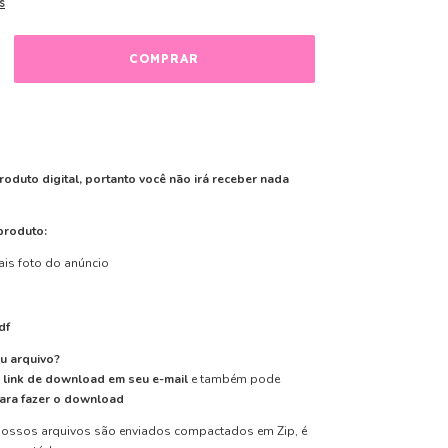
s
roduto digital, portanto você não irá receber nada
produto:
ais foto do anúncio
g
df
u arquivo?
m
link de download em seu e-mail
e também pode
para fazer o download
ossos arquivos são enviados compactados em Zip, é