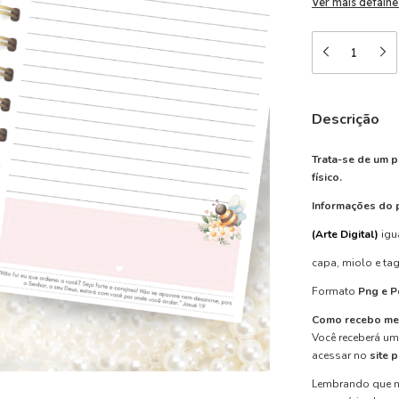
Ver mais detalhe
Descrição
Trata-se de um p
físico.
Informações do 
(Arte Digital)
igu
capa, miolo e ta
Formato
Png e P
Como recebo me
Você receberá u
acessar no
site 
Lembrando que n