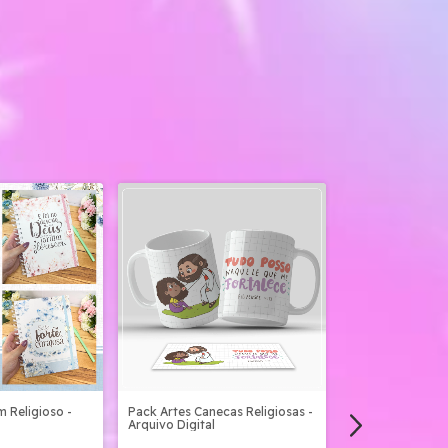
m Religioso -
Pack Artes Canecas Religiosas -
Mimos Jesus Reli
Arquivo Digital
Digital