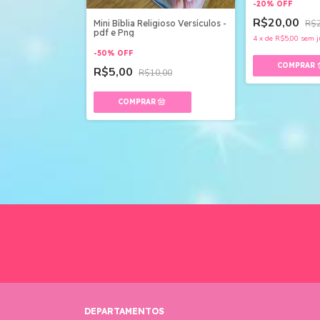
-
20
%
OFF
R$20,00
Mini Bíblia Religioso Versículos -
uros
R$2
pdf e Png
4
x
de
R$5,00
sem j
-
50
%
OFF
R$5,00
R$10,00
DEPARTAMENTOS