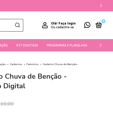
0
Olá!
Faça login
Ou cadastre-se
AÇÃO
KIT DIGITAIS
PROGRAMAS E PLANILHAS
DOWNLOA
ação
>
Cadernos
>
Feminino
>
Caderno Chuva de Benção -
o Chuva de Benção -
 Digital
10,00