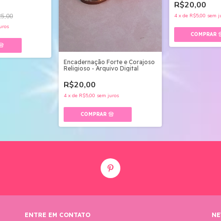
R$20,00
5,00
4
x
de
R$5,00
sem j
uros
Encadernação Forte e Corajoso
Religioso - Arquivo Digital
R$20,00
4
x
de
R$5,00
sem juros
ENTRE EM CONTATO
NE