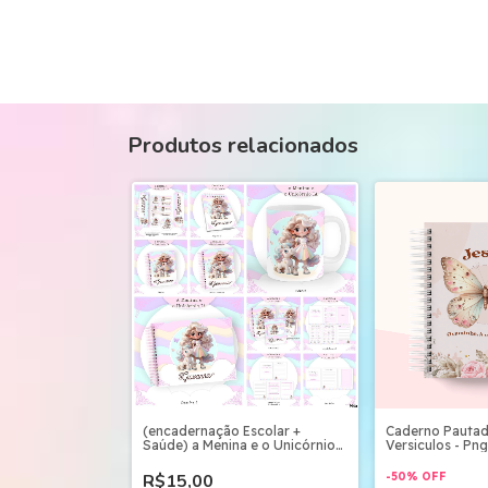
Produtos relacionados
(encadernação Escolar +
Caderno Pautad
Saúde) a Menina e o Unicórnio
Versiculos - Png
Ia
R$15,00
-
50
%
OFF