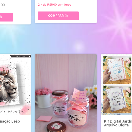
,00
2
x
de
R$5,00
sem juros
nação Leão
Kit Digital Jardi
g
Arquivo Digital