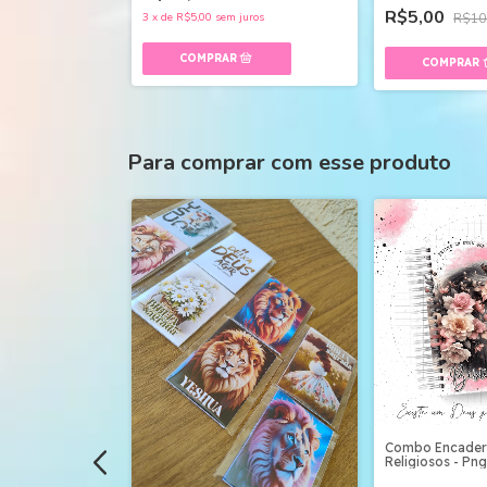
R$5,00
3
x
de
R$5,00
sem juros
R$10
Para comprar com esse produto
s Azulejos
Combo Encader
g
Religiosos - Pn