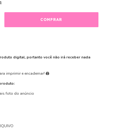
s
roduto digital, portanto você não irá receber nada
ara imprimir e encadernar! 🖨️
produto:
ais foto do anúncio
RQUIVO