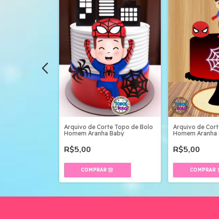
ro Páscoa Homem
rquivo Digital
uros
Arquivo de Corte Topo de Bolo
Arquivo de Cor
Homem Aranha Baby
Homem Aranha
R$5,00
R$5,00