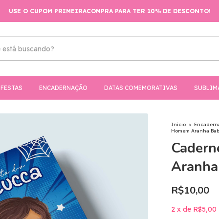
USE O CUPOM PRIMEIRACOMPRA PARA TER 10% DE DESCONTO!
FESTAS
ENCADERNAÇÃO
DATAS COMEMORATIVAS
SUBLIM
Início
>
Encadern
Homem Aranha Baby 
Cadern
Aranha 
R$10,00
2
x
de
R$5,00