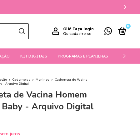
0
Olá!
Faça login
Ou cadastre-se
AÇÃO
KIT DIGITAIS
PROGRAMAS E PLANILHAS
DOWNLOA
ação
>
Cadernetas
>
Meninos
>
Caderneta de Vacina
- Arquivo Digital
eta de Vacina Homem
Baby - Arquivo Digital
sem juros