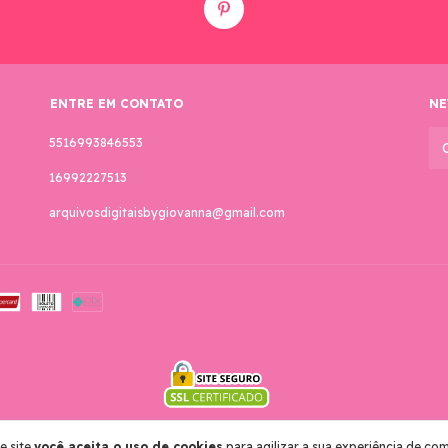
ENTRE EM CONTATO
NE
5516993846553
16992227513
arquivosdigitaisbygiovanna@gmail.com
 reservados.
e site
você aceita o uso de cookies
para agilizar a sua experiência de co