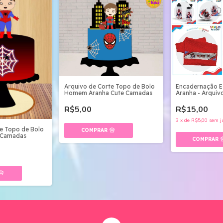
Arquivo de Corte Topo de Bolo
Encadernação 
Homem Aranha Cute Camadas
Aranha - Arquivo
R$5,00
R$15,00
3
x
de
R$5,00
sem j
te Topo de Bolo
 Camadas