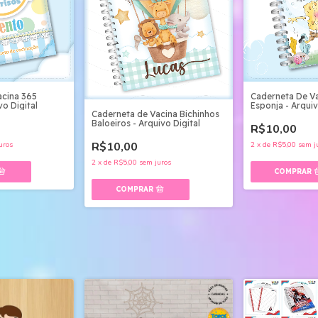
acina 365
Caderneta De V
vo Digital
Esponja - Arquiv
Caderneta de Vacina Bichinhos
Baloeiros - Arquivo Digital
R$10,00
R$10,00
uros
2
x
de
R$5,00
sem j
2
x
de
R$5,00
sem juros