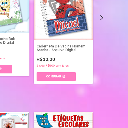
acina Bob
Caderneta De Va
o Digital
Potter - Arquivo 
Caderneta De Vacina Homem
Aranha - Arquivo Digital
R$10,00
R$10,00
uros
2
x
de
R$5,00
sem ju
2
x
de
R$5,00
sem juros