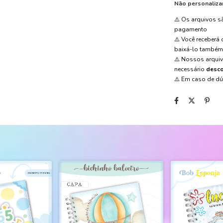
Não personaliza
⚠️ Os arquivos 
pagamento
⚠️ Você receberá
baixá-lo també
⚠️ Nossos arqui
necessário
desco
⚠️ Em caso de d