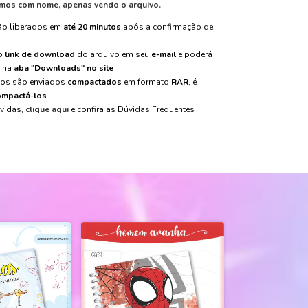
mos com nome, apenas vendo o arquivo.
são liberados em
até 20 minutos
após a confirmação de
 o
link de download
do arquivo em seu
e-mail
e poderá
m na
aba "Downloads" no site
vos são enviados
compactados
em formato
RAR
, é
mpactá-los
úvidas,
clique aqui
e confira as Dúvidas Frequentes