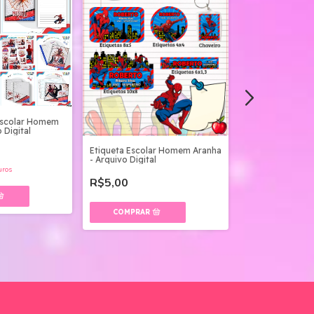
Escolar Homem
Kit Festa Homem
 Digital
Studio
Etiqueta Escolar Homem Aranha
R$10,00
- Arquivo Digital
uros
2
x
de
R$5,00
sem ju
R$5,00