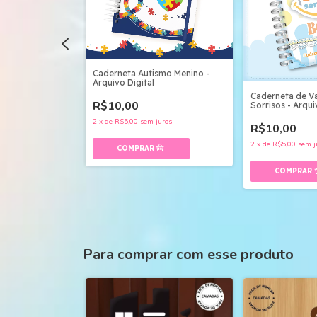
Caderneta Autismo Menino -
Arquivo Digital
acina Monstros
Caderneta de V
R$10,00
gital
Sorrisos - Arqui
2
x
de
R$5,00
sem juros
R$10,00
uros
2
x
de
R$5,00
sem j
Para comprar com esse produto