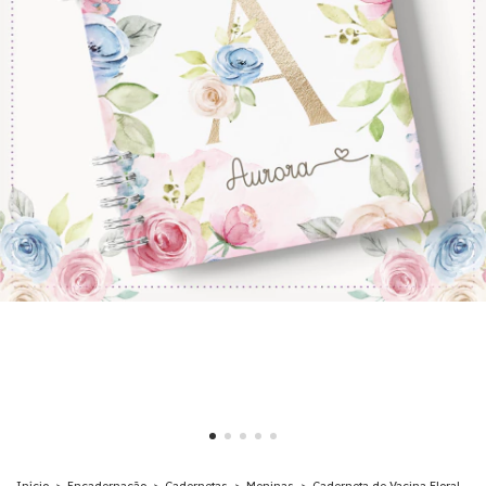
Início
>
Encadernação
>
Cadernetas
>
Meninas
>
Caderneta de Vacina Floral