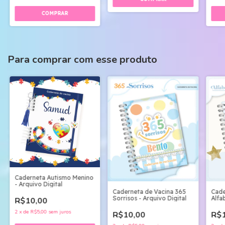
Para comprar com esse produto
Caderneta Autismo Menino
- Arquivo Digital
Caderneta de Vacina 365
Cade
Sorrisos - Arquivo Digital
Alfa
R$10,00
2
x
de
R$5,00
sem juros
R$10,00
R$1