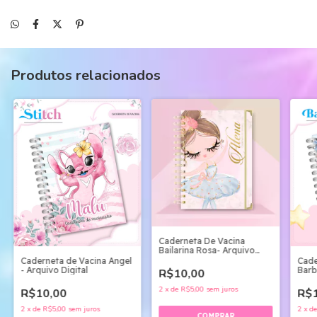
Produtos relacionados
Caderneta De Vacina
Bailarina Rosa- Arquivo
Digital
Caderneta de Vacina Angel
Cade
- Arquivo Digital
Barb
R$10,00
2
x
de
R$5,00
sem juros
R$10,00
R$1
2
x
de
R$5,00
sem juros
2
x
d