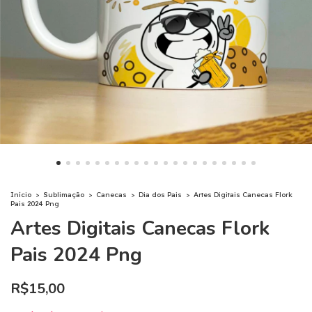
Início
>
Sublimação
>
Canecas
>
Dia dos Pais
>
Artes Digitais Canecas Flork
Pais 2024 Png
Artes Digitais Canecas Flork
Pais 2024 Png
R$15,00