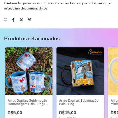
Lembrando que nossos arquivos são enviados compactados em Zip, é
necessário descompactá-los
Produtos relacionados
Artes Digitais Sublimação
Artes Digitais Sublimação
Arte
Homenagem Pais - Png E
Pais - Png
Mini
Corel
R$5,00
R$15,00
R$1