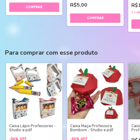
R$5,00
R$1
2
x
d
Para comprar com esse produto
Caixa Lápis Professores -
Caixa Maça Professora
Caix
Studio e pdf
Bombom - Studio e pdf
Prof
Digit
-
50
%
OFF
-
50
%
OFF