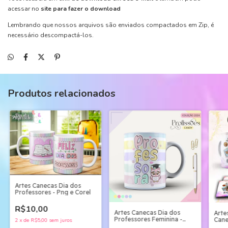
acessar no
site para fazer o download
Lembrando que nossos arquivos são enviados compactados em Zip, é
necessário descompactá-los.
Produtos relacionados
Artes Canecas Dia dos
Professores - Png e Corel
R$10,00
Artes Canecas Dia dos
Arte
Professores Feminina -
Cane
2
x
de
R$5,00
sem juros
Arquivo Digital