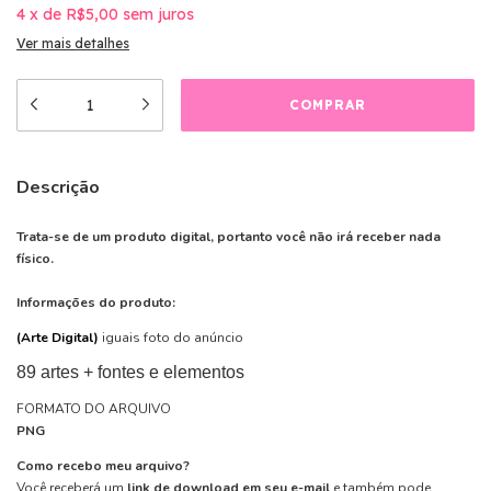
4
x
de
R$5,00
sem juros
Ver mais detalhes
Descrição
Trata-se de um produto digital, portanto você não irá receber nada
físico.
Informações do produto:
(Arte Digital)
iguais foto do anúncio
89 artes + fontes e elementos
FORMATO DO ARQUIVO
PNG
Como recebo meu arquivo?
Você receberá um
link de download em seu e-mail
e também pode