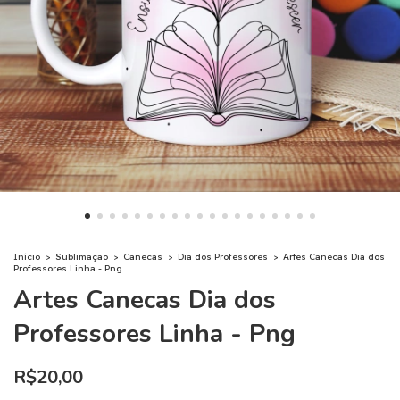
Início
>
Sublimação
>
Canecas
>
Dia dos Professores
>
Artes Canecas Dia dos
Professores Linha - Png
Artes Canecas Dia dos
Professores Linha - Png
R$20,00