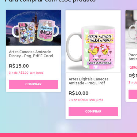
Artes Canecas Amizade
Paco
Disney - Png, Pdf E Corel
Amiz
R$15,00
-
25
3
x
de
R$5,00
sem juros
R$
Artes Digitais Canecas
3
x
d
Amizade - Png E Pdf
R$10,00
2
x
de
R$5,00
sem juros