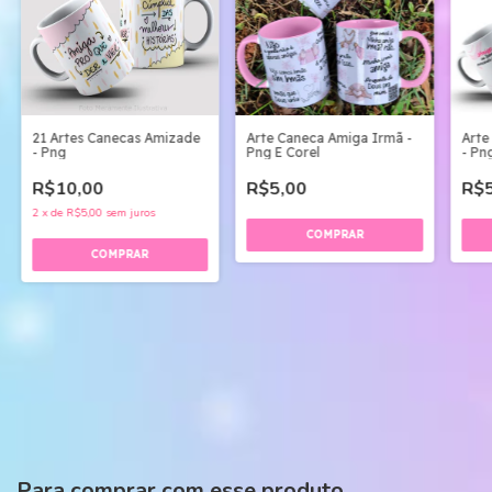
21 Artes Canecas Amizade
Arte Caneca Amiga Irmã -
Arte
- Png
Png E Corel
- Pn
R$10,00
R$5,00
R$5
2
x
de
R$5,00
sem juros
Para comprar com esse produto