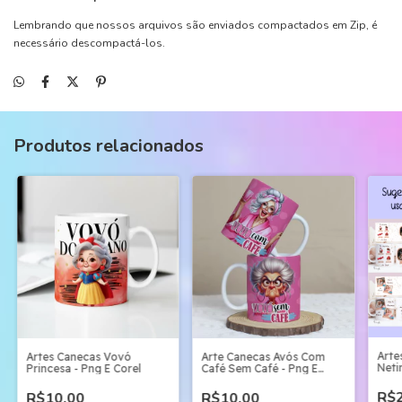
Lembrando que nossos arquivos são enviados compactados em Zip, é
necessário descompactá-los.
Produtos relacionados
Arte
Artes Canecas Vovó
Arte Canecas Avós Com
Neti
Princesa - Png E Corel
Café Sem Café - Png E
Corel
R$2
R$10,00
R$10,00