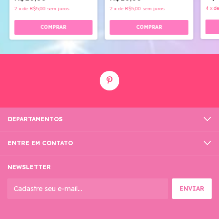
4
x
d
2
x
de
R$5,00
sem juros
2
x
de
R$5,00
sem juros
DEPARTAMENTOS
ENTRE EM CONTATO
NEWSLETTER