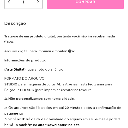
Descrição
Trata-se de um produto digital, portanto você não irá receber nada
físico.
Arquivo digital para imprimir e montar! 🖨️✂️
Informações do produto:
(Arte Digital)
iguais foto do anúncio
FORMATO DO ARQUIVO
STUDIO
para maquina de corte
(Abre Apenas neste Programa para
Edição)
e
PDF/JPG
(para imprimir e recortar na tesoura)
⚠️ Não personalizamos com nome e idade.
⚠️ Os arquivos são liberados em
até 20 minutos
após a confirmação de
pagamento
⚠️ Você receberá o
link de download
do arquivo em seu
e-mail
e poderá
baixá-lo também na
aba "Downloads" no site