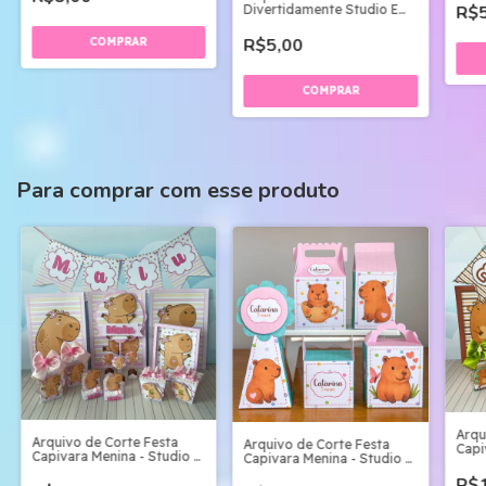
Divertidamente Studio E
R$5
Pdf
R$5,00
Para comprar com esse produto
Arqu
Arquivo de Corte Festa
Arquivo de Corte Festa
Capi
Capivara Menina - Studio e
Capivara Menina - Studio e
Digit
pdf
pdf
R$1