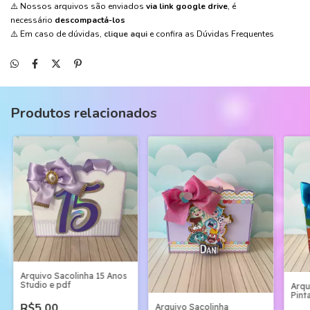
⚠️ Nossos arquivos são enviados
via link google drive
, é
necessário
descompactá-los
⚠️ Em caso de dúvidas,
clique aqui
e confira as Dúvidas Frequentes
Produtos relacionados
Arquivo Sacolinha 15 Anos
Studio e pdf
Arqu
Pint
R$5,00
Arquivo Sacolinha