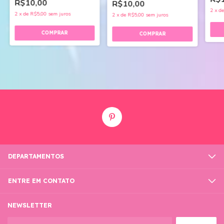
R$10,00
R$10,00
2
x
d
2
x
de
R$5,00
sem juros
2
x
de
R$5,00
sem juros
DEPARTAMENTOS
ENTRE EM CONTATO
NEWSLETTER