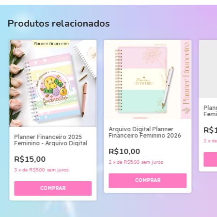
Produtos relacionados
Plan
Femi
Digit
R$1
Arquivo Digital Planner
Financeiro Feminino 2026
Planner Financeiro 2025
2
x
d
Feminino - Arquivo Digital
R$10,00
R$15,00
2
x
de
R$5,00
sem juros
3
x
de
R$5,00
sem juros