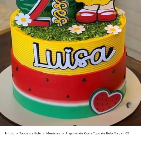
Início
>
Topos de Bolo
>
Meninas
>
Arquivo de Corte Topo de Bolo Magali 02