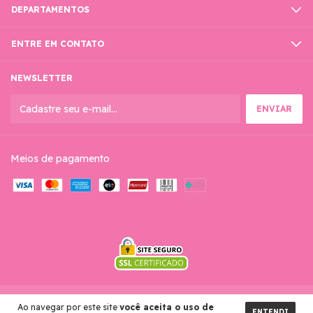
DEPARTAMENTOS
ENTRE EM CONTATO
NEWSLETTER
Meios de pagamento
Ao navegar por este site
você aceita o uso de
Copyright Arquivos Digitais By Giovanna - 2026. Todos os direitos reservados.
ENTENDI