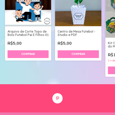
Arquivo de Corte Topo de
Centro de Mesa Futebol -
Bolo Futebol Pai E Filhos 01
Studio e PDF
R$5,00
R$5,00
Kit 
do M
Digit
R$1
2
x
d