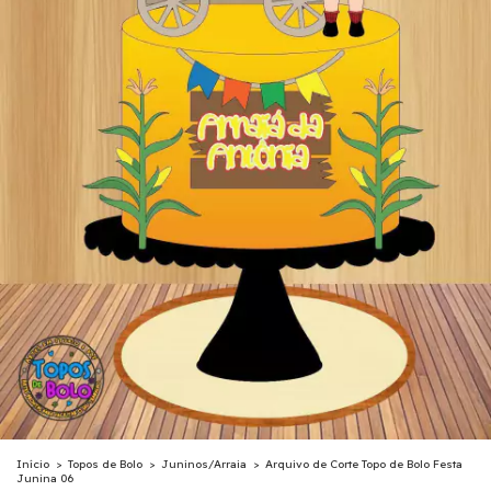
Início
>
Topos de Bolo
>
Juninos/Arraia
>
Arquivo de Corte Topo de Bolo Festa
Junina 06