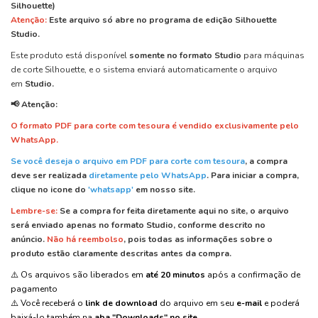
Silhouette)
Atenção:
Este arquivo
só abre
no programa de edição
Silhouette
Studio.
Este produto está disponível
somente no formato Studio
para máquinas
de corte Silhouette, e o sistema enviará automaticamente o arquivo
em
Studio.
📢 Atenção:
O formato PDF para corte com tesoura é vendido exclusivamente pelo
WhatsApp.
Se você deseja o arquivo em PDF para corte com tesoura
, a compra
deve ser realizada
diretamente pelo WhatsApp
.
Para iniciar a compra,
clique no icone do
'whatsapp'
em nosso site.
Lembre-se:
Se a compra for feita diretamente aqui no site, o arquivo
será enviado apenas no formato Studio, conforme descrito no
anúncio.
Não há reembolso
, pois todas as informações sobre o
produto estão claramente descritas antes da compra.
⚠️ Os arquivos são liberados em
até 20 minutos
após a confirmação de
pagamento
⚠️ Você receberá o
link de download
do arquivo em seu
e-mail
e poderá
baixá-lo também na
aba "Downloads" no site