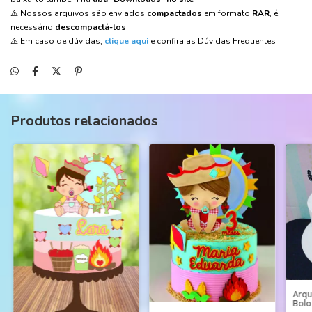
⚠️ Nossos arquivos são enviados
compactados
em formato
RAR
, é
necessário
descompactá-los
⚠️ Em caso de dúvidas,
clique aqui
e confira as Dúvidas Frequentes
Produtos relacionados
Arqu
Bolo