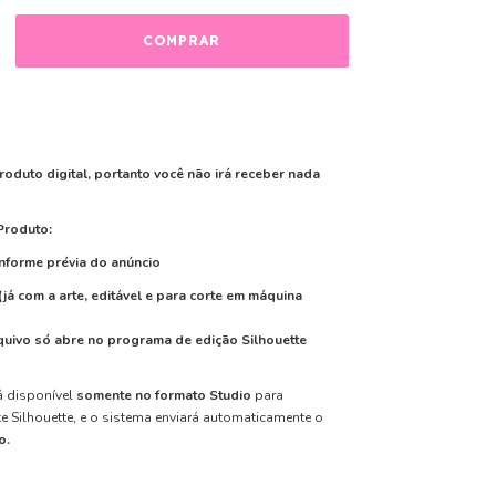
roduto digital, portanto você não irá receber nada
Produto:
nforme prévia do anúncio
(já com a arte, editável e para corte em máquina
quivo
só abre
no programa de edição
Silhouette
á disponível
somente no formato Studio
para
e Silhouette, e o sistema enviará automaticamente o
o.