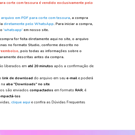
ara corte com tesoura é vendido exclusivamente pelo
 arquivo em PDF para corte com tesoura
, a compra
da
diretamente pelo WhatsApp
.
Para iniciar a compra,
do
'whatsapp'
em nosso site.
compra for feita diretamente aqui no site, o arquivo
nas no formato Studio, conforme descrito no
 reembolso
, pois todas as informações sobre o
aramente descritas antes da compra.
são liberados em
até 20 minutos
após a confirmação de
 o
link de download
do arquivo em seu
e-mail
e poderá
m na
aba "Downloads" no site
vos são enviados
compactados
em formato
RAR
, é
mpactá-los
úvidas,
clique aqui
e confira as Dúvidas Frequentes