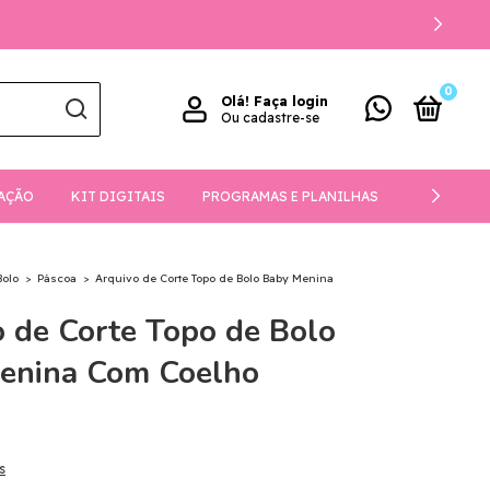
ENTE
0
Olá!
Faça login
Ou cadastre-se
AÇÃO
KIT DIGITAIS
PROGRAMAS E PLANILHAS
DOWNLOA
Bolo
>
Páscoa
>
Arquivo de Corte Topo de Bolo Baby Menina
 de Corte Topo de Bolo
enina Com Coelho
s