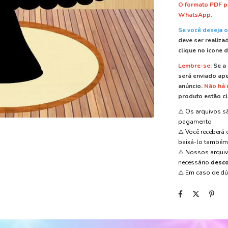
O formato PDF p
WhatsApp.
Se você deseja o
deve ser realiza
clique no icone 
Lembre-se:
Se a 
será enviado ape
anúncio.
Não há
produto estão cl
⚠️ Os arquivos 
pagamento
⚠️ Você receberá
baixá-lo també
⚠️ Nossos arqui
necessário
desco
⚠️ Em caso de d