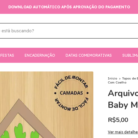
PRE E RECEBA SEUS LINKS NO E-MAIL PARA BAIXAR AUTOMATICAM
FESTAS
ENCADERNAÇÃO
DATAS COMEMORATIVAS
SUBLIM
Início
>
Topos de 
Com Coelho
Arquivo
Baby M
R$5,00
Ver mais detalhe