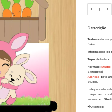
Descrição
Trata-se de um p
físico.
Informações do 
Topo de bolo co
Formato:
Studio
Silhouette)
Atenção:
Este ar
Studio.
Este produto est
máquinas de cort
arquivo em
Studi
📢 Atenção: