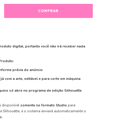
roduto digital, portanto você não irá receber nada
Produto:
nforme prévia do anúncio
(já com a arte, editável e para corte em máquina
quivo
só abre
no programa de edição
Silhouette
á disponível
somente no formato Studio
para
e Silhouette, e o sistema enviará automaticamente o
o.