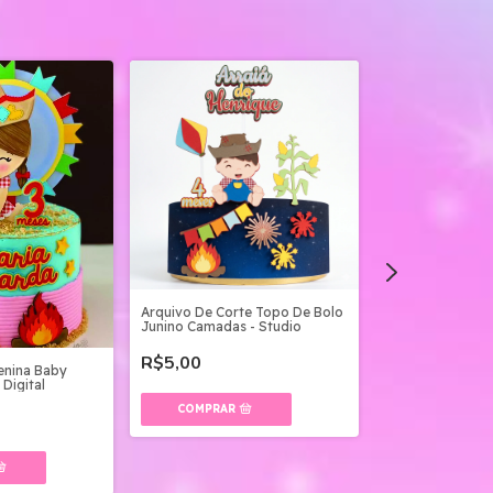
Arquivo De Corte Topo De Bolo
Junino Camadas - Studio
Arquivo de Cort
Cordel Lampião
R$5,00
enina Baby
 Digital
R$5,00