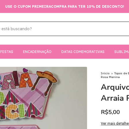
USE O CUPOM PRIMEIRACOMPRA PARA TER 10% DE DESCONTO!
FESTAS
ENCADERNAÇÃO
DATAS COMEMORATIVAS
SUBLIM
Início
>
Topos de 
Rosa Menina
Arquivo
Arraia
R$5,00
Ver mais detalhe