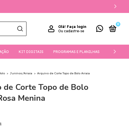
0
Olá!
Faça login
Ou cadastre-se
AÇÃO
KIT DIGITAIS
PROGRAMAS E PLANILHAS
DOWNLOA
Bolo
>
Juninos/Arraia
>
Arquivo de Corte Topo de Bolo Arraia
 de Corte Topo de Bolo
 Rosa Menina
s