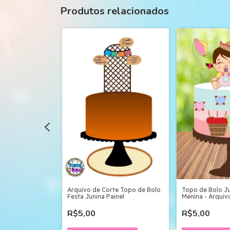
Produtos relacionados
Arquivo de Corte Topo de Bolo
Topo de Bolo J
te Topo De Bolo
Festa Junina Painel
Menina - Arquivo
Camadas Studio
R$5,00
R$5,00