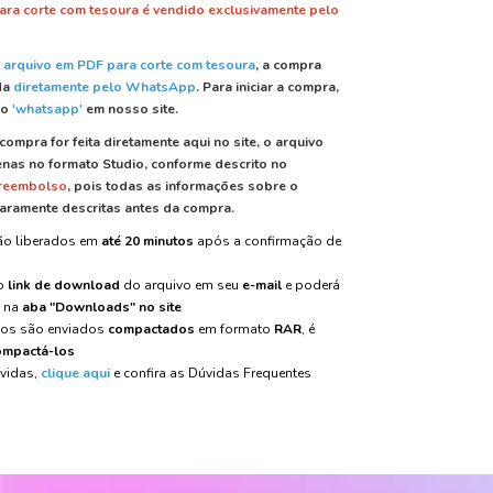
ara corte com tesoura é vendido exclusivamente pelo
 arquivo em PDF para corte com tesoura
, a compra
da
diretamente pelo WhatsApp
.
Para iniciar a compra,
do
'whatsapp'
em nosso site.
compra for feita diretamente aqui no site, o arquivo
nas no formato Studio, conforme descrito no
 reembolso
, pois todas as informações sobre o
aramente descritas antes da compra.
são liberados em
até 20 minutos
após a confirmação de
 o
link de download
do arquivo em seu
e-mail
e poderá
m na
aba "Downloads" no site
vos são enviados
compactados
em formato
RAR
, é
mpactá-los
úvidas,
clique aqui
e confira as Dúvidas Frequentes