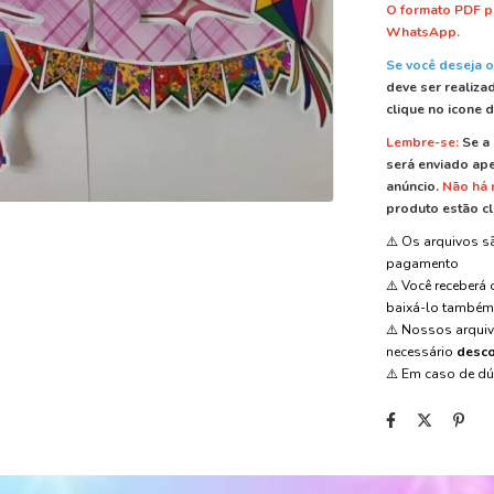
O formato PDF p
WhatsApp.
Se você deseja o
deve ser realiza
clique no icone 
Lembre-se:
Se a 
será enviado ape
anúncio.
Não há
produto estão cl
⚠️ Os arquivos 
pagamento
⚠️ Você receberá
baixá-lo també
⚠️ Nossos arqui
necessário
desco
⚠️ Em caso de d