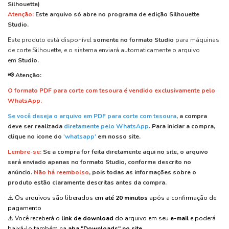
Silhouette)
Atenção:
Este arquivo
só abre
no programa de edição
Silhouette
Studio.
Este produto está disponível
somente no formato Studio
para máquinas
de corte Silhouette, e o sistema enviará automaticamente o arquivo
em
Studio.
📢 Atenção:
O formato PDF para corte com tesoura é vendido exclusivamente pelo
WhatsApp.
Se você deseja o arquivo em PDF para corte com tesoura
, a compra
deve ser realizada
diretamente pelo WhatsApp
.
Para iniciar a compra,
clique no icone do
'whatsapp'
em nosso site.
Lembre-se:
Se a compra for feita diretamente aqui no site, o arquivo
será enviado apenas no formato Studio, conforme descrito no
anúncio.
Não há reembolso
, pois todas as informações sobre o
produto estão claramente descritas antes da compra.
⚠️ Os arquivos são liberados em
até 20 minutos
após a confirmação de
pagamento
⚠️ Você receberá o
link de download
do arquivo em seu
e-mail
e poderá
baixá-lo também na
aba "Downloads" no site