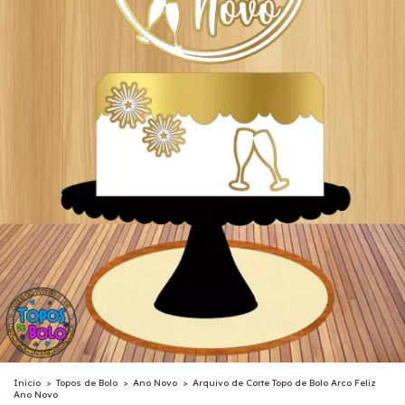
Início
>
Topos de Bolo
>
Ano Novo
>
Arquivo de Corte Topo de Bolo Arco Feliz
Ano Novo