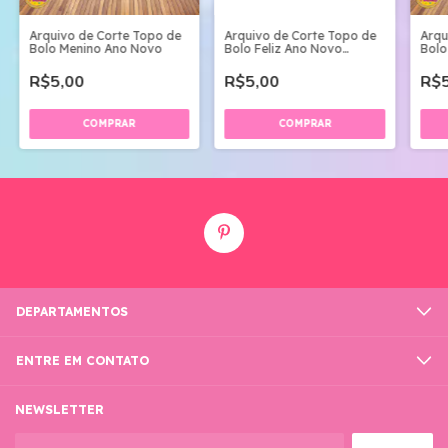
Arquivo de Corte Topo de
Arquivo de Corte Topo de
Arqu
Bolo Menino Ano Novo
Bolo Feliz Ano Novo
Bolo
Camada Ouro
Cam
R$5,00
R$5,00
R$5
DEPARTAMENTOS
ENTRE EM CONTATO
NEWSLETTER