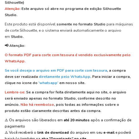
Silhouette)
Atenção:
Este arquivo
só abre
no programa de edição
Silhouette
Studio.
Este produto está disponível
somente no formato Studio
para máquinas
de corte Silhouette, e o sistema enviará automaticamente o arquivo
em
Studio.
📢 Atenção:
O formato PDF para corte com tesoura é vendido exclusivamente pelo
WhatsApp.
Se você deseja o arquivo em PDF para corte com tesoura
, a compra
deve ser realizada
diretamente pelo WhatsApp
.
Para iniciar a compra,
clique no icone do
'whatsapp'
em nosso site.
Lembre-se:
Se a compra for feita diretamente aqui no site, o arquivo
será enviado apenas no formato Studio, conforme descrito no
anúncio.
Não há reembolso
, pois todas as informações sobre o
produto estão claramente descritas antes da compra.
⚠️ Os arquivos são liberados em
até 20 minutos
após a confirmação de
pagamento
⚠️ Você receberá o
link de download
do arquivo em seu
e-mail
e poderá
baixá-lo também na
aba "Downloads" no site