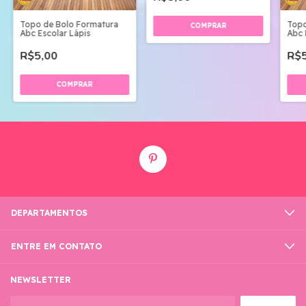
Topo de Bolo Formatura
Topo
Abc Escolar Lápis
Abc 
R$5,00
R$5
DEPARTAMENTOS
ENTRE EM CONTATO
NEWSLETTER