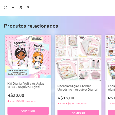
Produtos relacionados
Kit Digital Volta Ás Aulas
Encadernação Escolar
Enca
2024 - Arquivo Digital
Unicórnio - Arquivo Digital
Alun
R$20,00
R$15,00
R$1
4
x
de
R$5,00
sem juros
3
x
de
R$5,00
sem juros
2
x
d