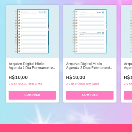
Arquivo Digital Miolo
Arquivo Digital Miolo
Arqu
Agenda 1 Dia Permanente
Agenda 2 Dias Permanente
Agen
2025
2025
R$10,00
R$10,00
R$1
2
x
de
R$5,00
sem juros
2
x
de
R$5,00
sem juros
2
x
d