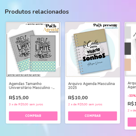
Produtos relacionados
Arqu
Arquivo Agenda Masculina
Agendas Tamanho
Agen
2025
Universitário Masculino -
Arquivo Digital
-
33
R$10,00
R$15,00
R$
2
x
de
R$5,00
sem juros
3
x
de
R$5,00
sem juros
2
x
d