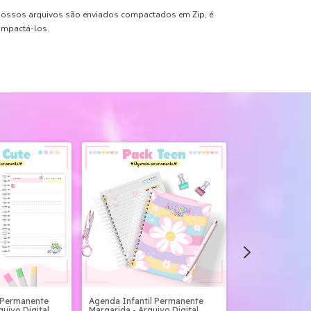
ossos arquivos são enviados compactados em Zip, é
ompactá-los.
 Permanente
Agenda Infantil Permanente
Agenda Infantil
quivo Digital
Margarida - Arquivo Digital