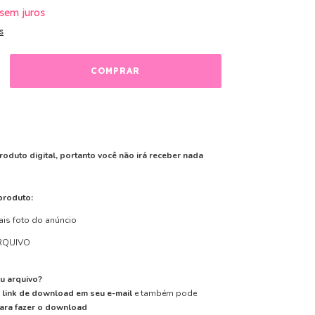
sem juros
s
roduto digital, portanto você não irá receber nada
produto:
ais foto do anúncio
RQUIVO
u arquivo?
m
link de download em seu e-mail
e também pode
para fazer o download