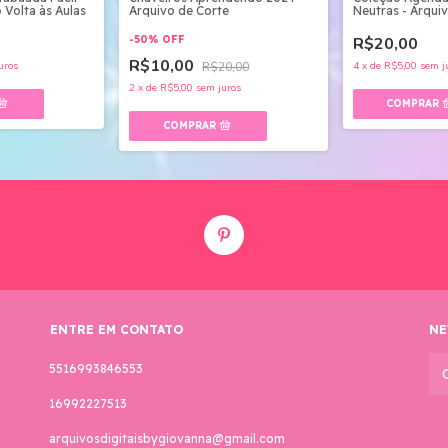
 Volta às Aulas
Arquivo de Corte
Neutras - Arqui
encadernar
-
50
%
OFF
R$20,00
R$10,00
uros
R$20,00
4
x
de
R$5,00
sem j
2
x
de
R$5,00
sem juros
ENTRE EM CONTATO
NE
5516993846553
16992227513
arquivosdigitaisbygiovanna@gmail.com