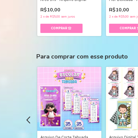
R$10,00
R$10,00
uros
2
x
de
R$5,00
sem juros
2
x
de
R$5,00
sem j
Para comprar com esse produto
a - Arquivo
Arquivo De Corte Tabuada
Arquivo Digital