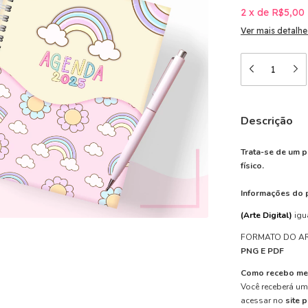
2
x
de
R$5,00
Ver mais detalhe
Descrição
Trata-se de um p
físico.
Informações do 
(Arte Digital)
igu
FORMATO DO A
PNG E PDF
Como recebo me
Você receberá u
acessar no
site 