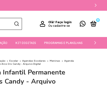
0
Olá!
Faça login
Ou cadastre-se
AÇÃO
KIT DIGITAIS
PROGRAMAS E PLANILHAS
DOWNLOA
ação
>
Escolar
>
Agendas Escolares
>
Meninas
>
Agenda
 Arco Iris Candy - Arquivo Digital
 Infantil Permanente
is Candy - Arquivo