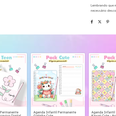
Lembrando que n
necessário desc
Agenda Infantil
l Permanente
Agenda Infantil Permanente
Kawaii Cute - Ar
Arquivo Digital
Gatinha Cute