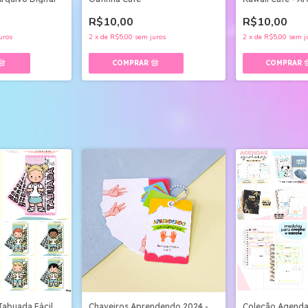
R$10,00
R$10,00
2
x
de
R$5,00
sem j
uros
2
x
de
R$5,00
sem juros
 Tabuada Fácil
Chaveiros Aprendendo 2024 -
Coleção Agenda