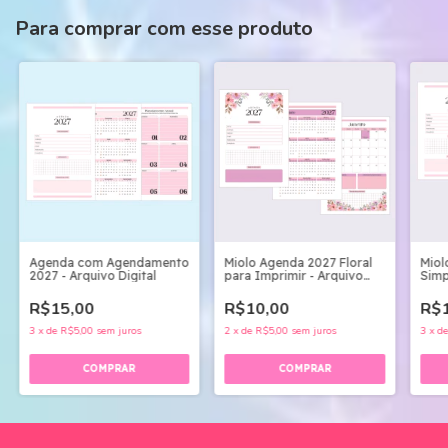
Para comprar com esse produto
Agenda com Agendamento
Miolo Agenda 2027 Floral
Miol
2027 - Arquivo Digital
para Imprimir - Arquivo
Simp
Digital
Dias
R$15,00
R$10,00
R$1
3
x
de
R$5,00
sem juros
2
x
de
R$5,00
sem juros
3
x
d