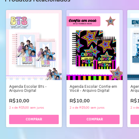
Agenda Escolar Bts -
Agenda Escolar Confie em
Agen
Arquivo Digital
Você - Arquivo Digital
Arqu
R$10,00
R$10,00
R$1
2
x
de
R$5,00
sem juros
2
x
de
R$5,00
sem juros
2
x
d