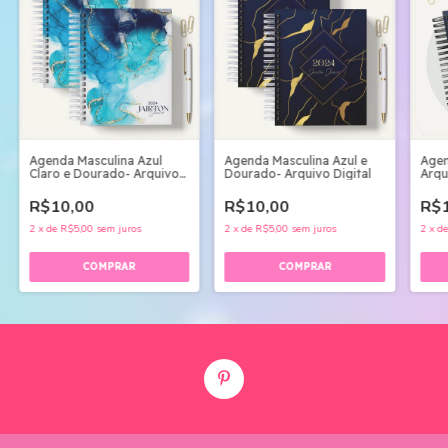
Agen
Agenda Masculina Azul
Agenda Masculina Azul e
Arqu
Claro e Dourado- Arquivo
Dourado- Arquivo Digital
Digital
R$1
R$10,00
R$10,00
2
x
d
2
x
de
R$5,00
sem juros
2
x
de
R$5,00
sem juros