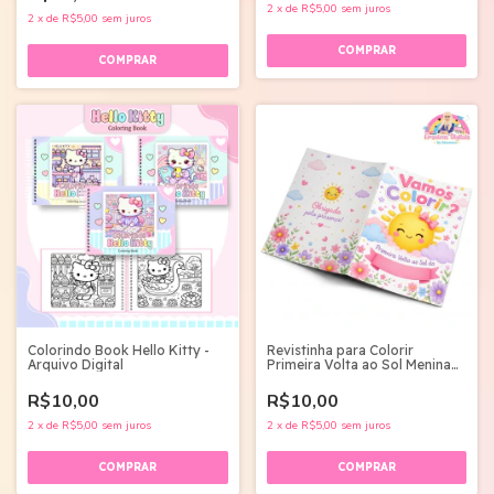
2
x
de
R$5,00
sem juros
2
x
de
R$5,00
sem juros
Revistinha para Colorir
Colorindo Book Hello Kitty -
Primeira Volta ao Sol Menina
Arquivo Digital
PDF Para Imprimir
R$10,00
R$10,00
2
x
de
R$5,00
sem juros
2
x
de
R$5,00
sem juros