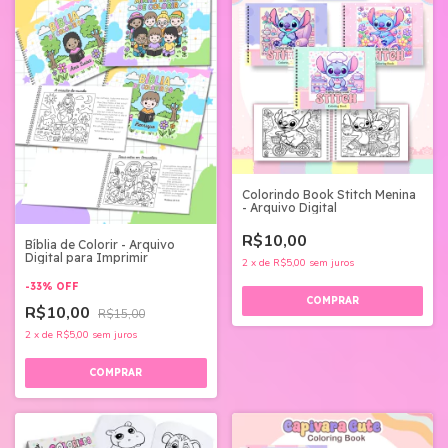
Colorindo Book Stitch Menina
- Arquivo Digital
R$10,00
Bíblia de Colorir - Arquivo
Digital para Imprimir
2
x
de
R$5,00
sem juros
-
33
%
OFF
R$10,00
R$15,00
2
x
de
R$5,00
sem juros