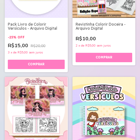
Pack Livro de Colorir
Revistinha Colorir Doceira -
Versículos - Arquivo Digital
Arquivo Digital
-
25
%
OFF
R$10,00
R$15,00
R$20,00
2
x
de
R$5,00
sem juros
3
x
de
R$5,00
sem juros