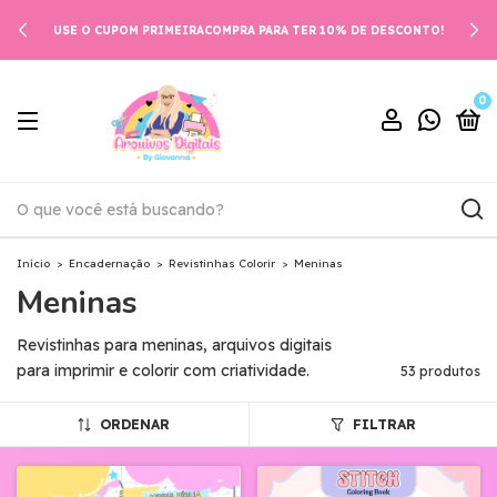
USE O CUPOM PRIMEIRACOMPRA PARA TER 10% DE DESCONTO!
0
Início
>
Encadernação
>
Revistinhas Colorir
>
Meninas
Meninas
Revistinhas para meninas, arquivos digitais
para imprimir e colorir com criatividade.
53 produtos
ORDENAR
FILTRAR