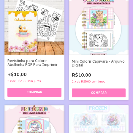
Revistinha para Colorir
Mini Colorir Capivara - Arquivo
Abelhinha PDF Para Imprimir
Digital
R$10,00
R$10,00
2
x
de
R$5,00
sem juros
2
x
de
R$5,00
sem juros