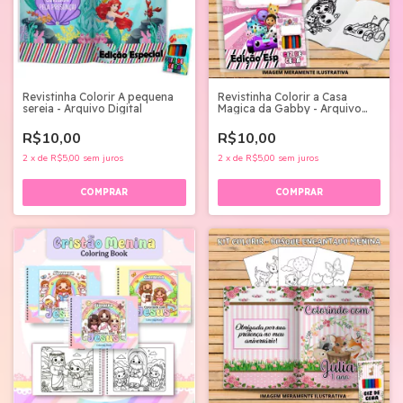
Revistinha Colorir A pequena
Revistinha Colorir a Casa
sereia - Arquivo Digital
Magica da Gabby - Arquivo
Digital
R$10,00
R$10,00
2
x
de
R$5,00
sem juros
2
x
de
R$5,00
sem juros