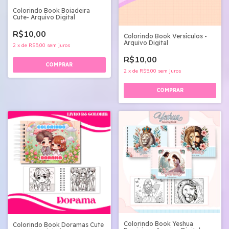
Colorindo Book Boiadeira
Cute- Arquivo Digital
R$10,00
Colorindo Book Versículos -
Arquivo Digital
2
x
de
R$5,00
sem juros
R$10,00
2
x
de
R$5,00
sem juros
Colorindo Book Yeshua
Colorindo Book Doramas Cute