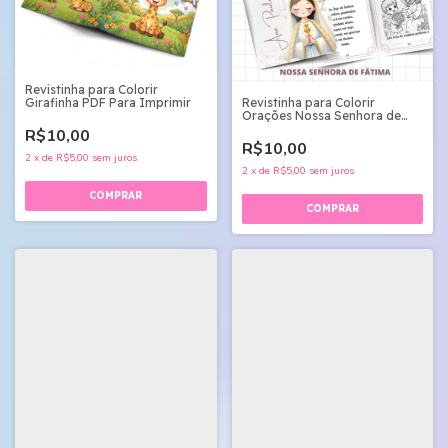
Revistinha para Colorir
Revistinha para Colorir
Girafinha PDF Para Imprimir
Orações Nossa Senhora de
Fátima A6 e Livreto
R$10,00
R$10,00
2
x
de
R$5,00
sem juros
2
x
de
R$5,00
sem juros