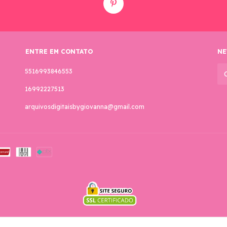
ENTRE EM CONTATO
NE
5516993846553
16992227513
arquivosdigitaisbygiovanna@gmail.com
 reservados.