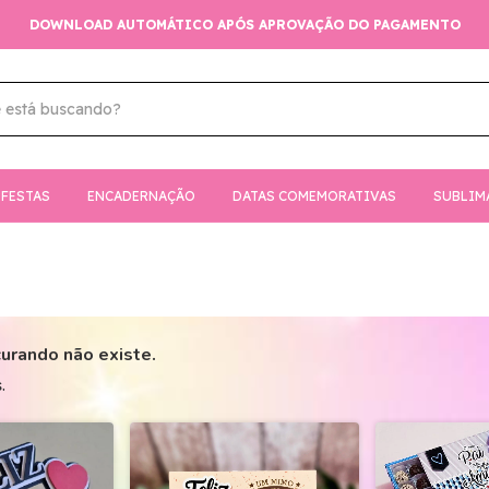
DOWNLOAD AUTOMÁTICO APÓS APROVAÇÃO DO PAGAMENTO
FESTAS
ENCADERNAÇÃO
DATAS COMEMORATIVAS
SUBLIM
urando não existe.
.