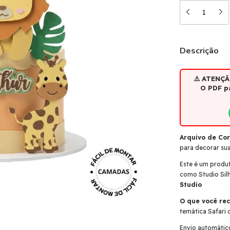
Descrição
⚠️ ATENÇÃ
O PDF p
Arquivo de Cor
para decorar sua
Este é um produt
como Studio Silh
Studio
O que você re
temática Safari 
Envio automátic