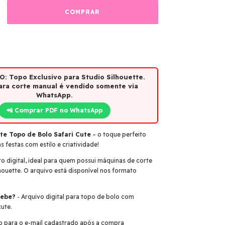
O: Topo Exclusivo para
Studio Silhouette
.
ara corte manual é vendido
somente via
WhatsApp
.
📲 Comprar PDF no WhatsApp
te Topo de Bolo Safari Cute
– o toque perfeito
s festas com estilo e criatividade!
o digital, ideal para quem possui máquinas de corte
ouette. O arquivo está disponível nos formato
cebe?
- Arquivo digital para topo de bolo com
cute.
o para o e-mail cadastrado após a compra