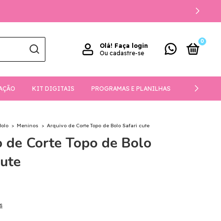
0
Olá!
Faça login
Ou cadastre-se
AÇÃO
KIT DIGITAIS
PROGRAMAS E PLANILHAS
DOWNLOA
Bolo
>
Meninos
>
Arquivo de Corte Topo de Bolo Safari cute
 de Corte Topo de Bolo
cute
s