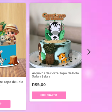
Topo De Bolo Saf
Digital
Arquivos de Corte Topo de Bolo
R$5,00
Safari Zebra
te Topo de Bolo
R$5,00
A