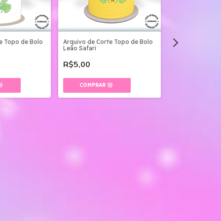
e Topo de Bolo
Arquivo de Corte Topo de Bolo
Leão Safari
R$5,00
Arquivo de Cort
Mickey Safari 01
R$5,00