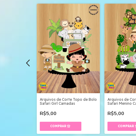
afari Leãozinho
Arquivos de Corte Topo de Bolo
Arquivos de Co
ada
Safari Girl Camadas
Safari Menino 
R$5,00
R$5,00