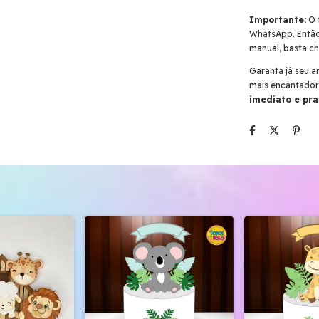
Importante:
O f
WhatsApp. Então,
manual, basta c
Garanta já seu 
mais encantador
imediato e pra