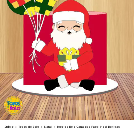
Início
>
Topos de Bolo
>
Natal
>
Topo de Bolo Camadas Papai Noel Bexigas