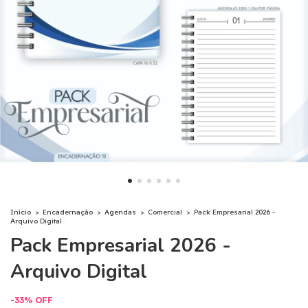
Início
>
Encadernação
>
Agendas
>
Comercial
>
Pack Empresarial 2026 -
Arquivo Digital
Pack Empresarial 2026 -
Arquivo Digital
-
33
%
OFF