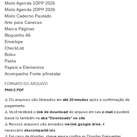
Miolo Agenda 1DPP 2026
Miolo Agenda 2DPP 2026
Miolo Caderno Pautado
Arte para Canecas
Marca Páginas
Bloquinho A6
Envelope
CheckList
Bolso
Pasta
Papeis e Elementos
Acompanha Fonte p/Instalar
FORMATO DO ARQUIVO
PNG E PDF
⚠️ Os arquivos são liberados em
até 20 minutos
após a confirmação de
pagamento
⚠️ Você receberá o
link de download
do arquivo em seu
e-mail
e poderá
baixá-lo também na
aba "Downloads" no site
⚠️ Nossos arquivos são enviados
via link google drive
, é
necessário
descompactá-los
⚠️ Em caso de dúvidas,
clique aqui
e confira as Dúvidas Frequentes