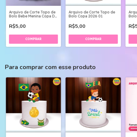
Arquivo de Corte Topo de
Arquivo de Corte Topo de
Arqu
Bolo Bebe Menina Copa Do
Bolo Copa 2026 01
Bolo
Mundo
R$5,00
R$5,00
R$5
Para comprar com esse produto