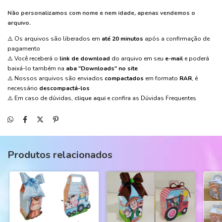
Não personalizamos com nome e nem idade, apenas vendemos o
arquivo.
⚠️ Os arquivos são liberados em
até 20 minutos
após a confirmação de
pagamento
⚠️ Você receberá o
link de download
do arquivo em seu
e-mail
e poderá
baixá-lo também na
aba "Downloads" no site
⚠️ Nossos arquivos são enviados
compactados
em formato
RAR
, é
necessário
descompactá-los
⚠️ Em caso de dúvidas,
clique aqui
e confira as Dúvidas Frequentes
Produtos relacionados