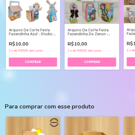
Arqu
Arquivo De Corte Festa
Arquivo De Corte Festa
Faze
Fazendinha Azul - Studio E
Fazendinha Do Zenon -
Stud
Pdf
Studio E Pdf
R$1
R$10,00
R$10,00
2
x
d
2
x
de
R$5,00
sem juros
2
x
de
R$5,00
sem juros
Para comprar com esse produto