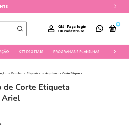
ENTE
0
Olá!
Faça login
Ou cadastre-se
AÇÃO
KIT DIGITAIS
PROGRAMAS E PLANILHAS
DOWNLOA
ação
>
Escolar
>
Etiquetas
>
Arquivo de Corte Etiqueta
 de Corte Etiqueta
 Ariel
s