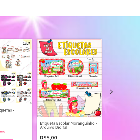
quetas -
Etiqueta Escolar Moranguinho -
Etiqueta Escola
Arquivo Digital
- Arquivo Digital
uros
R$5,00