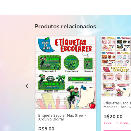
Produtos relacionados
 Floral e
Etiquetas Escol
quivo Digital
Meninas - Arquiv
Etiqueta Escolar Max Steel -
R$20,00
Arquivo Digital
4
x
de
R$5,00
sem j
R$5,00