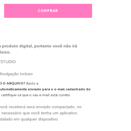
 produto digital, portanto você não irá
ísico.
e STUDIO
ivulgação incluso
I O ARQUIVO?
Após a
automaticamente enviado para o e-mail cadastrado do
 certifique-se que o seu e-mail está correto
você receberá será enviado compactado, no
 necessário que você tenha um aplicativo,
talado em qualquer dispositivo.