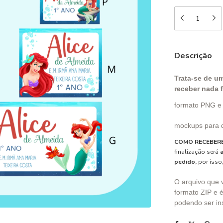
Descrição
Trata-se de um
receber nada f
formato PNG 
mockups para d
COMO RECEBERE
finalização será
pedido,
por isso,
O arquivo que 
formato ZIP e é
podendo ser ins