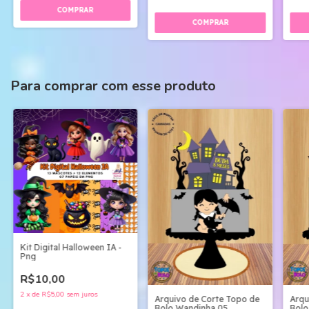
Para comprar com esse produto
Kit Digital Halloween IA -
Png
R$10,00
2
x
de
R$5,00
sem juros
Arquivo de Corte Topo de
Arqu
Bolo Wandinha 05
Bolo