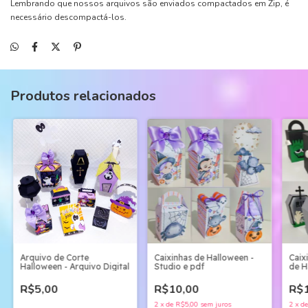
Lembrando que nossos arquivos são enviados compactados em Zip, é
necessário descompactá-los.
Produtos relacionados
Arquivo de Corte
Caixinhas de Halloween -
Caix
Halloween - Arquivo Digital
Studio e pdf
de H
pdf
R$5,00
R$10,00
R$1
2
x
de
R$5,00
sem juros
2
x
d