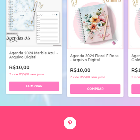
Agenda 2024 Marble Azul -
Agenda 2024 Floral E Rosa
Agen
Arquivo Digital
- Arquivo Digital
Gold
R$10,00
R$10,00
R$1
2
x
de
R$5,00
sem juros
2
x
de
R$5,00
sem juros
2
x
d