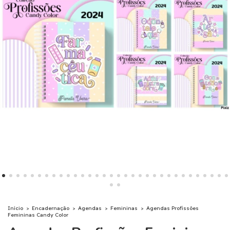
Início
>
Encadernação
>
Agendas
>
Femininas
>
Agendas Profissões
Femininas Candy Color